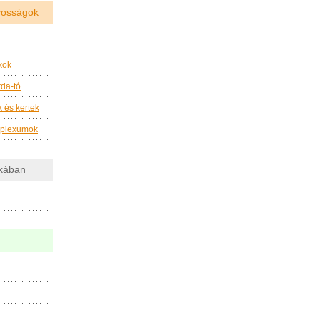
nyosságok
kok
da-tó
 és kertek
mplexumok
akában