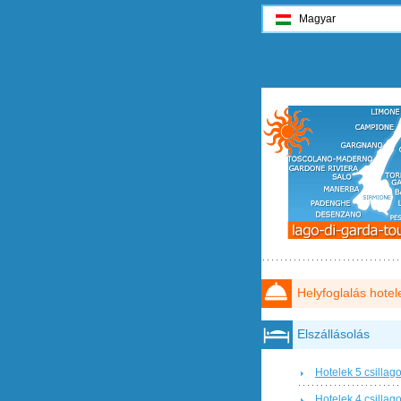
Magyar
Helyfoglalás hotel
Elszállásolás
Hotelek 5 csillag
Hotelek 4 csillag