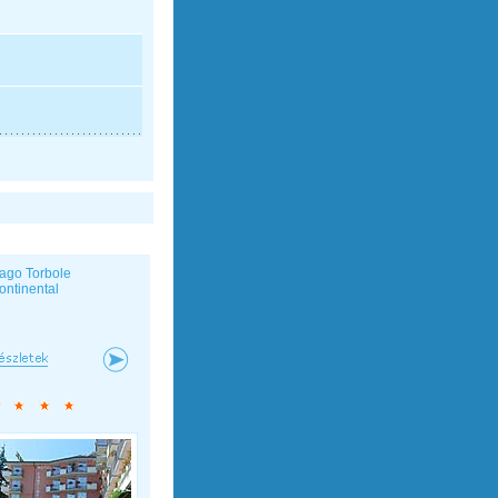
ago Torbole
ontinental