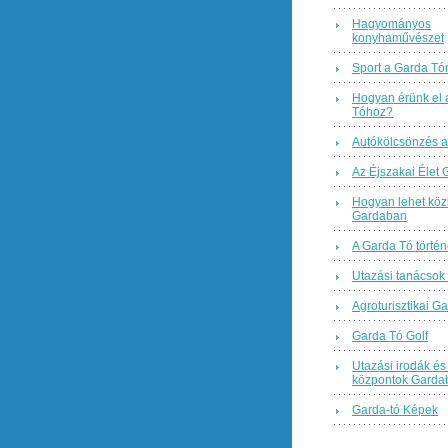
Hagyományos
konyhaművészet
Sport a Garda Tó
Hogyan érünk el 
Tóhoz?
Autókölcsönzés a
Az Éjszakai Élet
Hogyan lehet köz
Gardaban
A Garda Tó történ
Utazási tanácsok
Agroturisztikai Ga
Garda Tó Golf
Utazási irodák és 
központok Garda
Garda-tó Képek