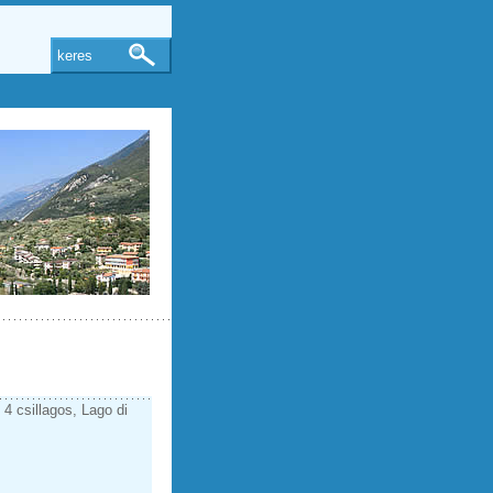
keres
4 csillagos, Lago di