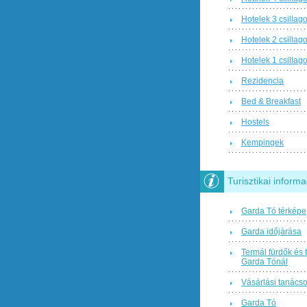
Hotelek 3 csillag
Hotelek 2 csillag
Hotelek 1 csillag
Rezidencia
Bed & Breakfast
Hostels
Kempingek
Turisztikai informa
Garda Tó térképe
Garda időjárása
Termál fürdők és 
Garda Tónál
Vásárlási tanács
Garda Tó