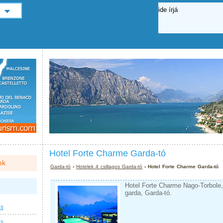
Hotel Forte Charme Garda-tó
ek
Garda-tó
›
Hotelek 4 csillagos Garda-tó
› Hotel Forte Charme Garda-tó
Hotel Forte Charme Nago-Torbole, 
garda, Garda-tó.
os
os