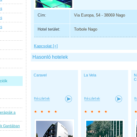
os
Cím:
Via Europa, 54 - 38069 Nago
os
os
Hotel terület:
Torbole Nago
Kapcsolat [+]
Hasonló hotelek
Caravel
La Vela
N
C
ciók
terápiák a
ok Gardában