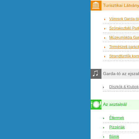
Turisztikai Látvá
Városok Garda-tó
Szórakoztató Par
Múzeumokba Gar
Természeti parkok
Strandfürdők ko
Garda-tó az ejsz
Diszkók & Klubok
Az asztalnál
Éttermek
Pizzériák
Bárok