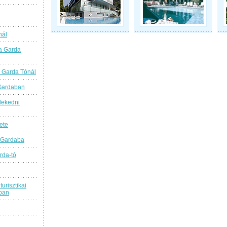
nál
a Garda
 Garda Tónál
 Gardaban
lekedni
ete
 Gardaba
rda-tó
turisztikai
ban