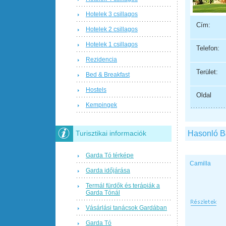
Hotelek 3 csillagos
Cím:
Hotelek 2 csillagos
Hotelek 1 csillagos
Telefon:
Rezidencia
Terület:
Bed & Breakfast
Hostels
Oldal
Kempingek
Hasonló 
Turisztikai informaciók
Garda Tó térképe
Camilla
Garda időjárása
Termál fürdők és terápiák a
Garda Tónál
Vásárlási tanácsok Gardában
Garda Tó