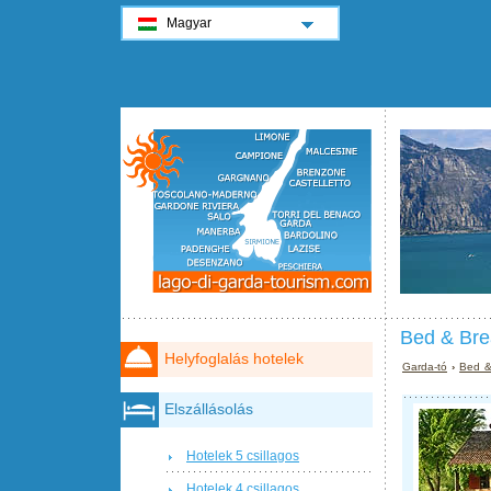
Magyar
Bed & Bre
Helyfoglalás hotelek
Garda-tó
›
Bed &
Elszállásolás
Hotelek 5 csillagos
Hotelek 4 csillagos