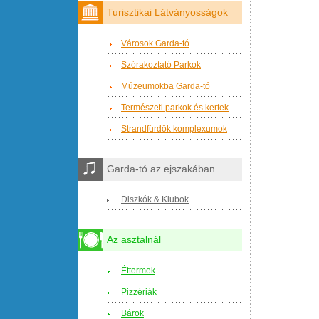
Turisztikai Látványosságok
Városok Garda-tó
Szórakoztató Parkok
Múzeumokba Garda-tó
Természeti parkok és kertek
Strandfürdők komplexumok
Garda-tó az ejszakában
Diszkók & Klubok
Az asztalnál
Éttermek
Pizzériák
Bárok