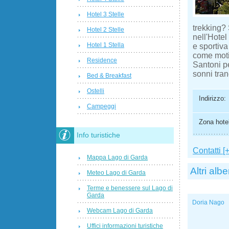
Hotel 3 Stelle
trekking?
Hotel 2 Stelle
nell'Hotel
Hotel 1 Stella
e sportiva
come motiv
Residence
Santoni per
sonni tran
Bed & Breakfast
Ostelli
Indirizzo:
Campeggi
Zona hotel
Info turistiche
Contatti [+
Mappa Lago di Garda
Altri albe
Meteo Lago di Garda
Terme e benessere sul Lago di
Garda
Doria Nago
Webcam Lago di Garda
Uffici informazioni turistiche