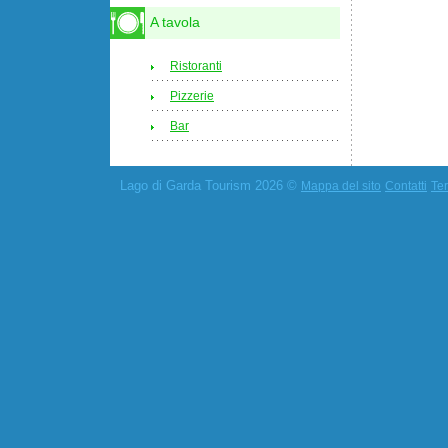
A tavola
Ristoranti
Pizzerie
Bar
Lago di Garda Tourism 2026 ©
Mappa del sito
Contatti
Ter