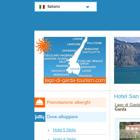
Italiano
Hotel San
Prenotazione alberghi
Lago di Gard
Garda
Dove alloggiare
Hotel 5 Stelle
Hotel 4 Stelle