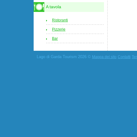
A tavola
Ristoranti
Pizzerie
Bar
Lago di Garda Tourism 2026 ©
Mappa del sito
Contatti
Ter