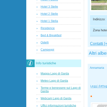
Hotel 3 Stelle
Hotel 2 Stelle
Indirizzo:
Hotel 1 Stella
Residence
Zona hotel
Bed & Breakfast
Ostelli
Contatti [+
Campeggi
Altri albe
Info turistiche
Annamaria
Mappa Lago di Garda
Meteo Lago di Garda
Terme e benessere sul Lago di
Garda
Webcam Lago di Garda
Uffici informazioni turistiche