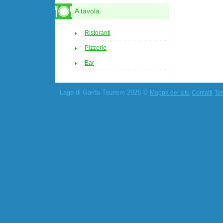
A tavola
Ristoranti
Pizzerie
Bar
Lago di Garda Tourism 2026 ©
Mappa del sito
Contatti
Ter