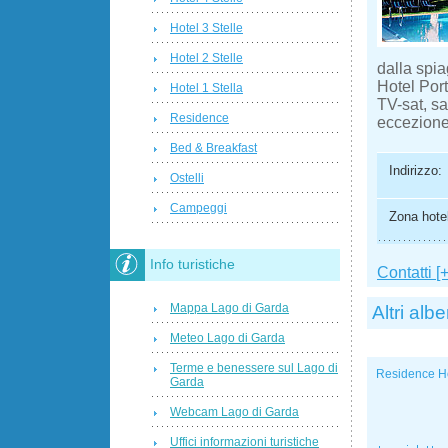
Hotel 3 Stelle
Hotel 2 Stelle
dalla spia
Hotel Por
Hotel 1 Stella
TV-sat, sa
Residence
eccezione
Bed & Breakfast
Indirizzo:
Ostelli
Campeggi
Zona hotel
Info turistiche
Contatti [+
Mappa Lago di Garda
Altri albe
Meteo Lago di Garda
Terme e benessere sul Lago di
Residence H
Garda
Webcam Lago di Garda
Uffici informazioni turistiche