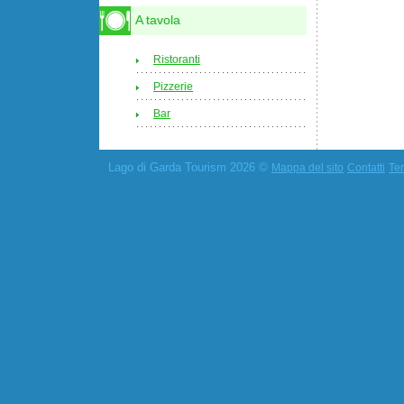
A tavola
Ristoranti
Pizzerie
Bar
Lago di Garda Tourism 2026 ©
Mappa del sito
Contatti
Ter