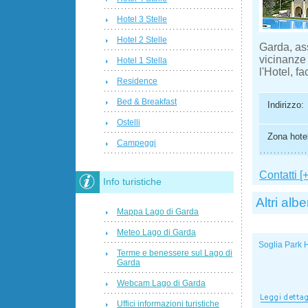
Hotel 3 Stelle
Hotel 2 Stelle
Garda, ass
vicinanze 
Hotel 1 Stella
l'Hotel, f
Residence
Bed & Breakfast
Indirizzo:
Ostelli
Zona hotel
Campeggi
Contatti [+
Info turistiche
Altri albe
Mappa Lago di Garda
Meteo Lago di Garda
Soglia Park H
Terme e benessere sul Lago di
Garda
Webcam Lago di Garda
Uffici informazioni turistiche