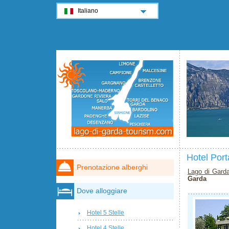
Italiano
Hotel Port
Prenotazione alberghi
Lago di Gard
Garda
Dove alloggiare
Hotel 5 Stelle
Hotel 4 Stelle