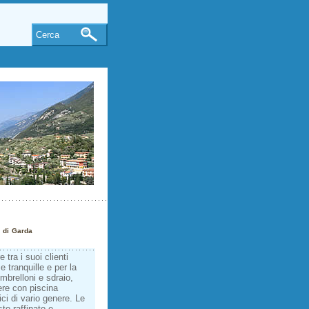
Cerca
o di Garda
 tra i suoi clienti
ze tranquille e per la
mbrelloni e sdraio,
ere con piscina
ci di vario genere. Le
o raffinato e