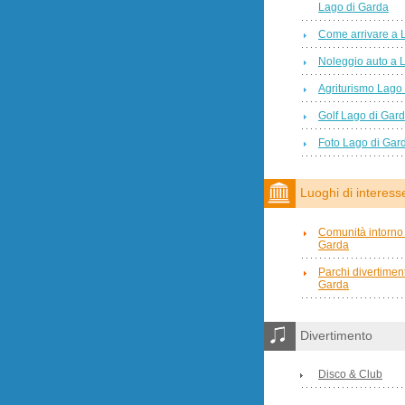
Lago di Garda
Come arrivare a 
Noleggio auto a 
Agriturismo Lago
Golf Lago di Gar
Foto Lago di Gar
Luoghi di interess
Comunità intorno 
Garda
Parchi divertimen
Garda
Divertimento
Disco & Club