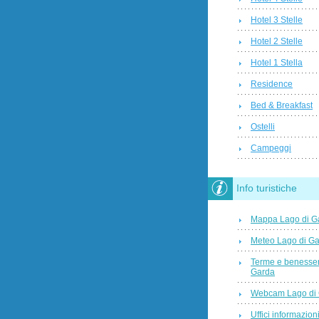
Hotel 3 Stelle
Hotel 2 Stelle
Hotel 1 Stella
Residence
Bed & Breakfast
Ostelli
Campeggi
Info turistiche
Mappa Lago di G
Meteo Lago di G
Terme e benesser
Garda
Webcam Lago di
Uffici informazioni