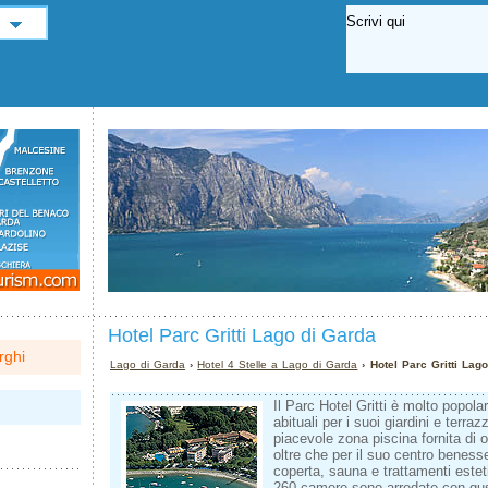
Hotel Parc Gritti Lago di Garda
rghi
Lago di Garda
›
Hotel 4 Stelle a Lago di Garda
› Hotel Parc Gritti Lag
Il Parc Hotel Gritti è molto popolare
abituali per i suoi giardini e terraz
piacevole zona piscina fornita di o
oltre che per il suo centro beness
coperta, sauna e trattamenti esteti
260 camere sono arredate con gust