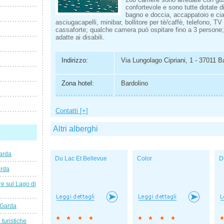
confortevole e sono tutte dotate di
bagno e doccia, accappatoio e cia
asciugacapelli, minibar, bollitore per tè/caffè, telefono, TV 
cassaforte; qualche camera può ospitare fino a 3 persone
adatte ai disabili.
Indirizzo:
Via Lungolago Cipriani, 1 - 37011 B
Zona hotel:
Bardolino
Contatti [+]
Altri alberghi
arda
Du Lac Et Bellevue
Color
D
arda
e sul Lago di
 Garda
 turistiche