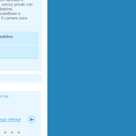
 servizi privati con
battine,
satellitare e
; 6 camere sono
ardolino
u Lac