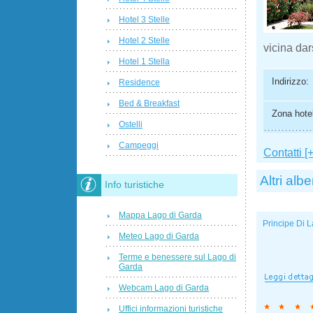
Hotel 3 Stelle
Hotel 2 Stelle
vicina da
Hotel 1 Stella
Indirizzo:
Residence
Bed & Breakfast
Zona hotel
Ostelli
Campeggi
Contatti [+
Altri albe
Info turistiche
Mappa Lago di Garda
Principe Di L
Meteo Lago di Garda
Terme e benessere sul Lago di
Garda
Webcam Lago di Garda
Uffici informazioni turistiche