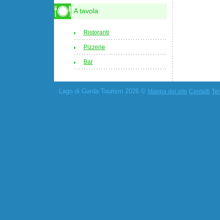
A tavola
Ristoranti
Pizzerie
Bar
Lago di Garda Tourism 2026 ©
Mappa del sito
Contatti
Ter