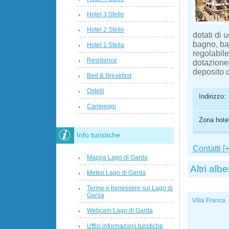
Hotel 3 Stelle
Hotel 2 Stelle
dotati di
bagno, bal
Hotel 1 Stella
regolabil
Residence
dotazione
deposito d
Bed & Breakfast
Ostelli
Indirizzo:
Campeggi
Zona hotel
Info turistiche
Contatti [+
Mappa Lago di Garda
Altri albe
Meteo Lago di Garda
Terme e benessere sul Lago di
Garda
Villa Franca
Webcam Lago di Garda
Uffici informazioni turistiche