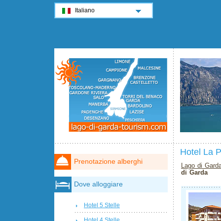
Italiano
Hotel La 
Prenotazione alberghi
Lago di Gard
di Garda
Dove alloggiare
Hotel 5 Stelle
Hotel 4 Stelle