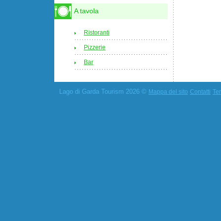
A tavola
Ristoranti
Pizzerie
Bar
Lago di Garda Tourism 2026 ©
Mappa del sito
Contatti
Ter