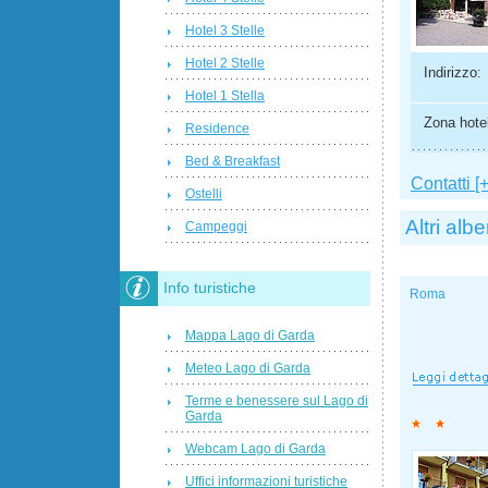
Hotel 3 Stelle
Hotel 2 Stelle
Indirizzo:
Hotel 1 Stella
Zona hotel
Residence
Bed & Breakfast
Contatti [+
Ostelli
Altri albe
Campeggi
Info turistiche
Roma
Mappa Lago di Garda
Meteo Lago di Garda
Terme e benessere sul Lago di
Garda
Webcam Lago di Garda
Uffici informazioni turistiche