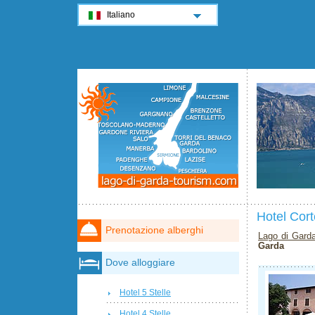
Italiano
Hotel Cor
Prenotazione alberghi
Lago di Gard
Garda
Dove alloggiare
Hotel 5 Stelle
Hotel 4 Stelle