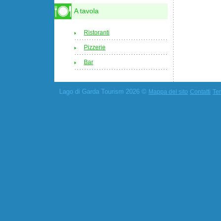
A tavola
Ristoranti
Pizzerie
Bar
Lago di Garda Tourism 2026 ©
Mappa del sito
Contatti
Ter