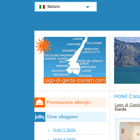
Italiano
Hotel Cas
Prenotazione alberghi
Lago di Gard
Garda
Dove alloggiare
Hotel 5 Stelle
Hotel 4 Stelle