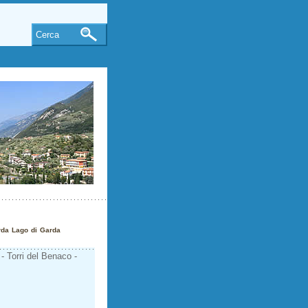
Cerca
rda Lago di Garda
 - Torri del Benaco -