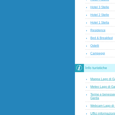
Hotel 3 Stelle
Hotel 2 Stelle
Hotel 1 Stella
Residence
Bed & Breakfast
Ostelli
Campeggi
Info turistiche
Mappa Lago di G
Meteo Lago di G
Terme e benesser
Garda
Webcam Lago di
Uffici informazioni