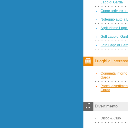
Lago di Garda
Come arrivare a 
Noleggio auto a 
Agriturismo Lago
Golf Lago di Gar
Foto Lago di Gar
Luoghi di interess
Comunità intorno 
Garda
Parchi divertimen
Garda
Divertimento
Disco & Club