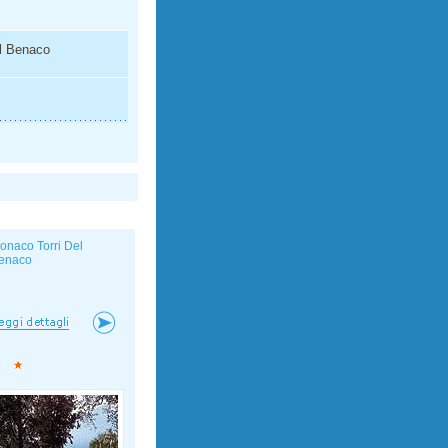
el Benaco
onaco Torri Del
enaco