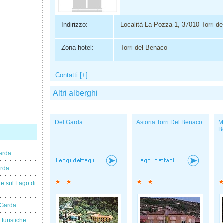
Indirizzo:
Località La Pozza 1, 37010 Torri d
Zona hotel:
Torri del Benaco
Contatti [+]
Altri alberghi
Del Garda
Astoria Torri Del Benaco
M
B
arda
arda
e sul Lago di
 Garda
 turistiche