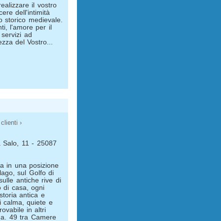
alizzare il vostro
cere dell'intimità
o storico medievale.
i, l'amore per il
 servizi ad
zza del Vostro...
clienti ›
a Salo, 11 - 25087
ova in una posizione
lago, sul Golfo di
sulle antiche rive di
 di casa, ogni
storia antica e
 calma, quiete e
ovabile in altri
da. 49 tra Camere