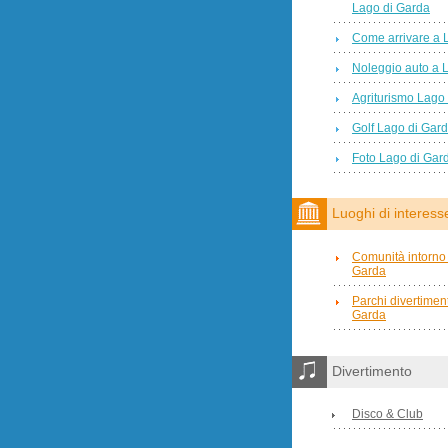
Lago di Garda
Come arrivare a 
Noleggio auto a 
Agriturismo Lago
Golf Lago di Gar
Foto Lago di Gar
Luoghi di interess
Comunità intorno 
Garda
Parchi divertimen
Garda
Divertimento
Disco & Club