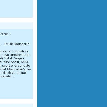
clienti ›
o - 37018 Malcesine
tuato a 5 minuti di
 trova direttamente
di Val di Sogno.
i suoi ospiti, bella
s sport è circondato
 Hotel Maximilian's ha
a da dove si può
zafiato...