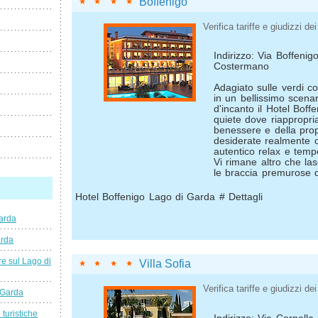
Boffenigo
Verifica tariffe e giudizzi dei 
Indirizzo: Via Boffenig
Costermano
Adagiato sulle verdi c
in un bellissimo scena
d'incanto il Hotel Boff
quiete dove riappropria
benessere e della propr
desiderate realmente c
autentico relax e temp
Vi rimane altro che las
le braccia premurose d
Hotel Boffenigo Lago di Garda # Dettagli
arda
arda
e sul Lago di
Villa Sofia
Verifica tariffe e giudizzi dei 
 Garda
 turistiche