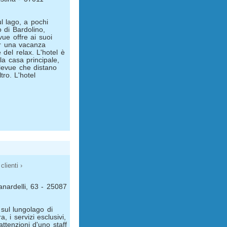
l lago, a pochi
o di Bardolino,
vue offre ai suoi
per una vacanza
 del relax. L'hotel è
la casa principale,
levue che distano
tro. L'hotel
clienti ›
anardelli, 63 - 25087
 sul lungolago di
, i servizi esclusivi,
attenzioni d'uno staff