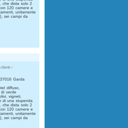
, che dista solo 2
e con 120 camere e
tamenti, unitamente
), sei campi da
clienti ›
- 37016 Garda
el diffuso,
 di verde
ivi, vigneti,
de di una stupenda
, che dista solo 2
e con 120 camere e
tamenti, unitamente
), sei campi da