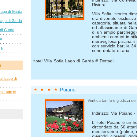
Indirizzo: Via Cornell
Riviera
Lago di Garda
Villa Sofia, storica dim
ora divenuto esclusivo
Lago di Garda
categoria, situata nella
ed affascinante di Ga
 di Garda
di un ampio parcheggio,
ambienti comuni in stil
da
meravigliosa piscina 
con servizio bar; le 3
da
sono dotate di aria...
Hotel Villa Sofia Lago di Garda # Dettagli
e
al Lago di
Poiano
to Lago di
Verifica tariffe e giudizzi dei 
Indirizzo: Via Poiano 
L'Hotel Poiano è un hot
circondato da 60 ettari
mediterraneo (palme, ol
oleandri, cipressi) go