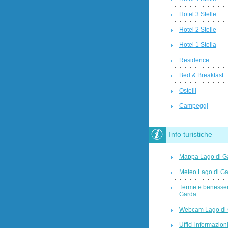
Hotel 3 Stelle
Hotel 2 Stelle
Hotel 1 Stella
Residence
Bed & Breakfast
Ostelli
Campeggi
Info turistiche
Mappa Lago di G
Meteo Lago di G
Terme e benesser
Garda
Webcam Lago di
Uffici informazioni