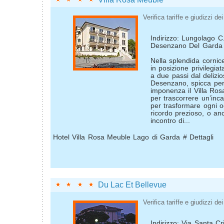
Verifica tariffe e giudizzi dei 
Indirizzo: Lungolago C.
Desenzano Del Garda
Nella splendida cornic
in posizione privilegiat
a due passi dal delizio
Desenzano, spicca pe
imponenza il Villa Ros
per trascorrere un’inc
per trasformare ogni o
ricordo prezioso, o an
incontro di...
Hotel Villa Rosa Meuble Lago di Garda # Dettagli
Du Lac Et Bellevue
Verifica tariffe e giudizzi dei 
Indirizzo: Via Santa Cr