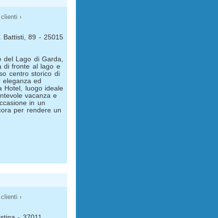
clienti ›
 Battisti, 89 - 25015
e del Lago di Garda,
a di fronte al lago e
so centro storico di
r eleganza ed
a Hotel, luogo ideale
antevole vacanza e
ccasione in un
cora per rendere un
clienti ›
istina - 37011