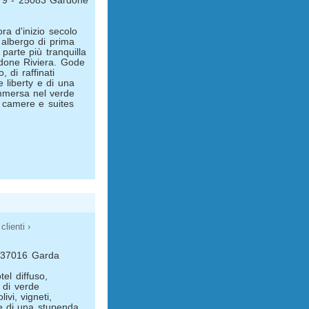
a, 9 - 25083 Gardone
ora d'inizio secolo
 albergo di prima
 parte più tranquilla
rdone Riviera. Gode
 di raffinati
e liberty e di una
immersa nel verde
4 camere e suites
clienti ›
- 37016 Garda
el diffuso,
 di verde
ivi, vigneti,
de di una stupenda