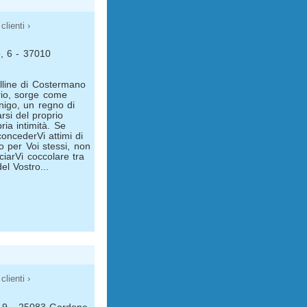
clienti ›
o, 6 - 37010
olline di Costermano
rio, sorge come
enigo, un regno di
rsi del proprio
ia intimità. Se
oncederVi attimi di
o per Voi stessi, non
ciarVi coccolare tra
el Vostro...
clienti ›