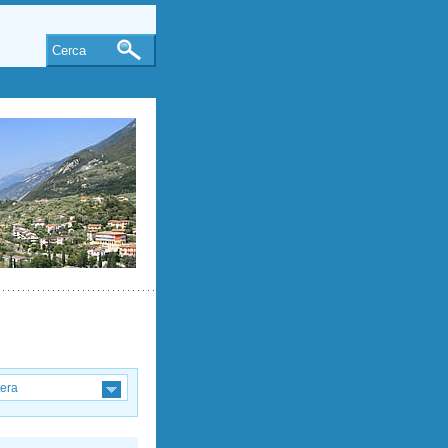
Cerca
tera