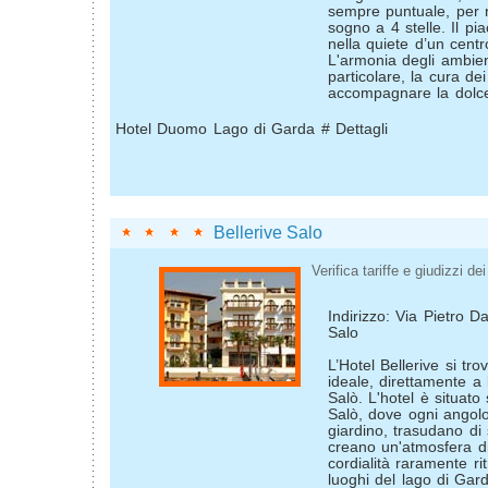
sempre puntuale, per re
sogno a 4 stelle. Il pia
nella quiete d’un centr
L'armonia degli ambient
particolare, la cura dei
accompagnare la dolce
Hotel Duomo Lago di Garda # Dettagli
Bellerive Salo
Verifica tariffe e giudizzi dei 
Indirizzo: Via Pietro D
Salo
L’Hotel Bellerive si tr
ideale, direttamente a 
Salò. L'hotel è situato 
Salò, dove ogni angolo
giardino, trasudano di 
creano un'atmosfera di
cordialità raramente ritr
luoghi del lago di Gar