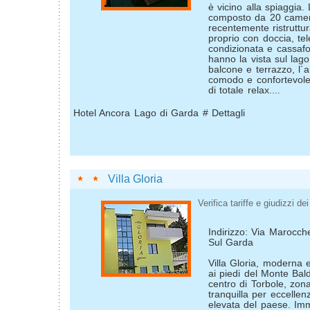
è vicino alla spiaggia.
composto da 20 camere
recentemente ristruttu
proprio con doccia, tele
condizionata e cassaf
hanno la vista sul lag
balcone e terrazzo, l´
comodo e confortevole
di totale relax....
Hotel Ancora Lago di Garda # Dettagli
Villa Gloria
Verifica tariffe e giudizzi dei 
Indirizzo: Via Marocch
Sul Garda
Villa Gloria, moderna e
ai piedi del Monte Bal
centro di Torbole, zo
tranquilla per eccellen
elevata del paese. Imme