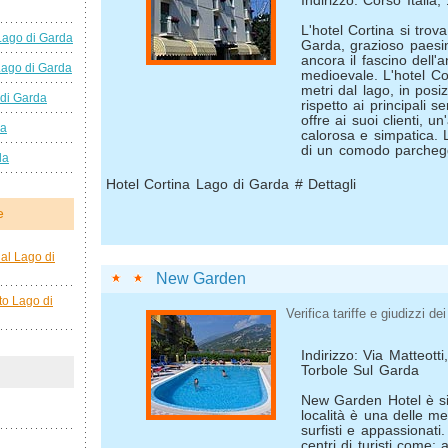
Indirizzo: Corso Itali
L'hotel Cortina si trova
Lago di Garda
Garda, grazioso paesi
ancora il fascino dell'
Lago di Garda
medioevale. L'hotel Co
metri dal lago, in posi
 di Garda
rispetto ai principali s
offre ai suoi clienti, u
da
calorosa e simpatica. 
di un comodo parcheggi
da
Hotel Cortina Lago di Garda # Dettagli
e
al Lago di
New Garden
to Lago di
Verifica tariffe e giudizzi dei 
Indirizzo: Via Matteott
Torbole Sul Garda
New Garden Hotel è si
località è una delle me
surfisti e appassionati.
centri di turisti come: