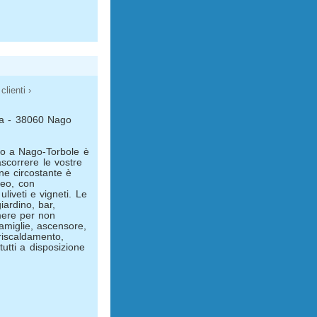
clienti ›
 5a - 38060 Nago
ato a Nago-Torbole è
ascorrere le vostre
ne circostante è
neo, con
uliveti e vigneti. Le
iardino, bar,
mere per non
amiglie, ascensore,
 riscaldamento,
utti a disposizione