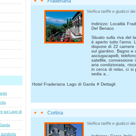
Fraderiana
Verifica tariffe e giudizzi dei 
Indirizzo: Località Fra
Del Benaco
Situato sulla riva del 
è aperto tutto l'anno. 
dispone di 22 camere c
sul giardino. Bagno e d
asciugacapelli, telefon
satellite, connessione 
aria condizionata, ris
in cerca di relax, ci s
sedia a...
Hotel Fraderiana Lago di Garda # Dettagli
arda
arda
e sul Lago di
Cortina
Verifica tariffe e giudizzi dei 
 Garda
 turistiche