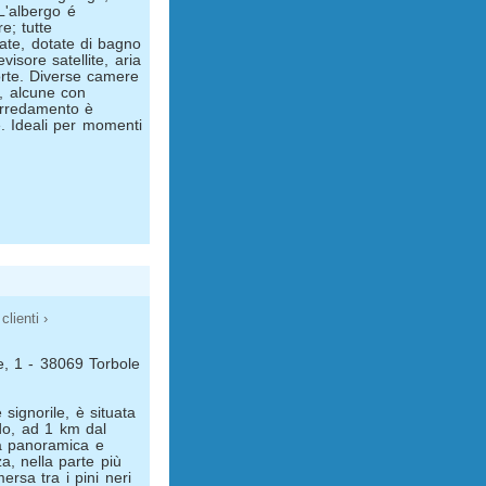
 L'albergo é
; tutte
rate, dotate di bagno
visore satellite, aria
orte. Diverse camere
o, alcune con
arredamento è
. Ideali per momenti
clienti ›
e, 1 - 38069 Torbole
 signorile, è situata
do, ad 1 km dal
na panoramica e
za, nella parte più
rsa tra i pini neri