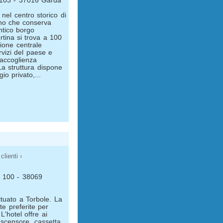
a, 103 - 37016 Garda
 nel centro storico di
no che conserva
antico borgo
rtina si trova a 100
zione centrale
ervizi del paese e
n'accoglienza
La struttura dispone
o privato,...
clienti ›
i, 100 - 38069
tuato a Torbole. La
te preferite per
 L'hotel offre ai
 ascensore, cassetta