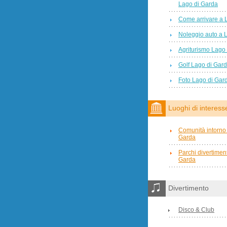
Lago di Garda
Come arrivare a 
Noleggio auto a 
Agriturismo Lago
Golf Lago di Gar
Foto Lago di Gar
Luoghi di interess
Comunità intorno 
Garda
Parchi divertimen
Garda
Divertimento
Disco & Club