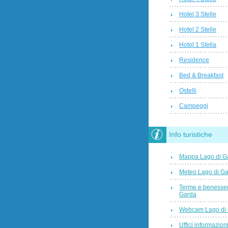
Hotel 3 Stelle
Hotel 2 Stelle
Hotel 1 Stella
Residence
Bed & Breakfast
Ostelli
Campeggi
Info turistiche
Mappa Lago di G
Meteo Lago di G
Terme e benesser
Garda
Webcam Lago di
Uffici informazioni