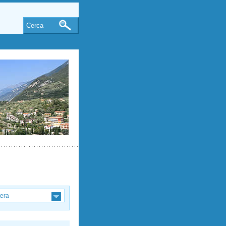
Cerca
tera