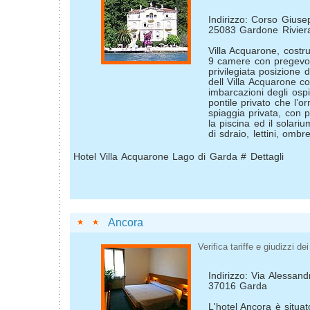
Indirizzo: Corso Giuse
25083 Gardone Rivier
Villa Acquarone, costrui
9 camere con pregevol
privilegiata posizione 
dell Villa Acquarone c
imbarcazioni degli ospit
pontile privato che l’
spiaggia privata, con p
la piscina ed il solari
di sdraio, lettini, ombrel
Hotel Villa Acquarone Lago di Garda # Dettagli
Ancora
Verifica tariffe e giudizzi dei 
Indirizzo: Via Alessan
37016 Garda
L'hotel Ancora è situat