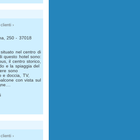
clienti ›
ana, 250 - 37018
ituato nel centro di
di questo hotel sono:
us, il centro storico,
do e la spiaggia del
mere sono
o e doccia, TV,
alcone con vista sul
ne....
i
clienti ›