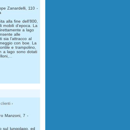
ppe Zanardelli, 110 -
a
ta alla fine dell’800,
i mobili d’epoca. La
direttamente a lago
onsente alle
i sia l’attracco al
ormeggio con boe. La
ontile e trampolino,
um a lago sono dotati
loni,...
clienti ›
dro Manzoni, 7 -
o sul lungolago, ed