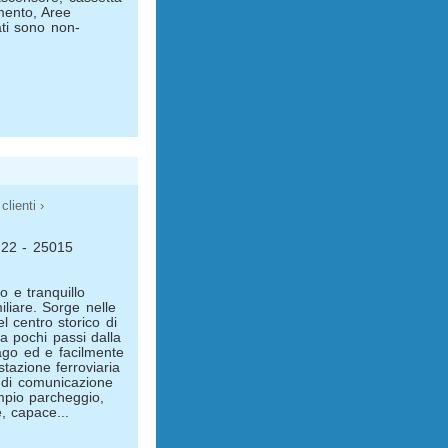
mento, Aree
ati sono non-
clienti ›
, 22 - 25015
o e tranquillo
iliare. Sorge nelle
l centro storico di
 pochi passi dalla
ago ed e facilmente
stazione ferroviaria
e di comunicazione
ampio parcheggio,
, capace...