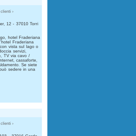
clienti ›
der, 12 - 37010 Torri
lago, hotel Fraderiana
L'hotel Fraderiana
on vista sul lago o
occia servizi,
o, TV via cavo /
internet, cassaforte,
caldamento. Se siete
i può sedere in una
clienti ›