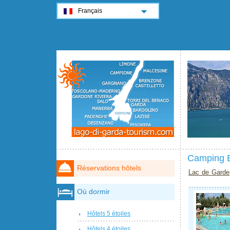
Français
Camping 
Réservations hôtels
Lac de Garde
Où dormir
Hôtels 5 étoiles
Hôtels 4 étoiles