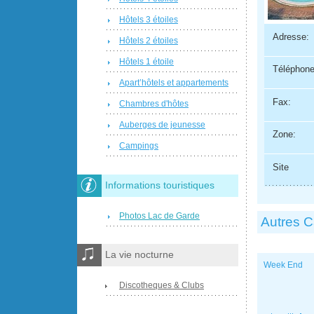
Hôtels 3 étoiles
Adresse:
Hôtels 2 étoiles
Hôtels 1 étoile
Téléphone
Apart’hôtels et appartements
Fax:
Chambres d'hôtes
Auberges de jeunesse
Zone:
Campings
Site
Informations touristiques
Photos Lac de Garde
Autres 
La vie nocturne
Week End
Discotheques & Clubs