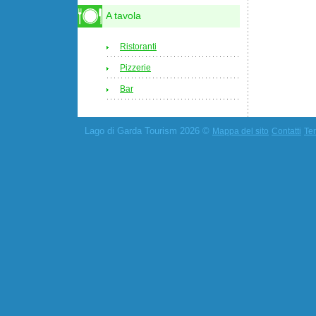
A tavola
Ristoranti
Pizzerie
Bar
Lago di Garda Tourism 2026 ©
Mappa del sito
Contatti
Ter