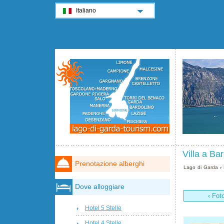
Italiano
Villa a Ba
Prenotazione alberghi
Lago di Garda
›
Dove alloggiare
‹ Fot
Hotel 5 Stelle
Hotel 4 Stelle