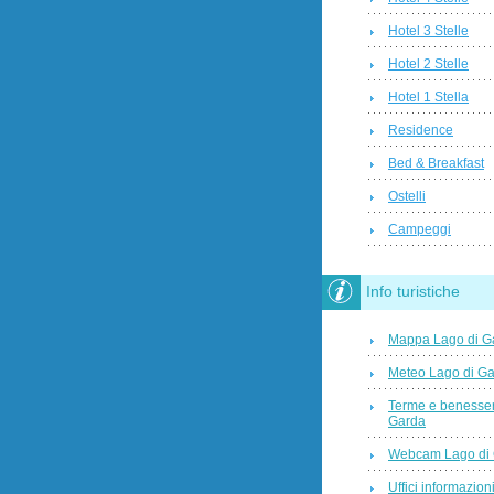
Hotel 3 Stelle
Hotel 2 Stelle
Hotel 1 Stella
Residence
Bed & Breakfast
Ostelli
Campeggi
Info turistiche
Mappa Lago di G
Meteo Lago di G
Terme e benesser
Garda
Webcam Lago di
Uffici informazioni