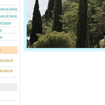
Lago di Garda
Lago di Garda
 di Garda
da
da
e
al Lago di
to Lago di