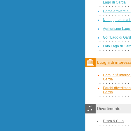
Lago di Garda
Come arrivare a 
Noleggio auto a 
Agriturismo Lago
Golf Lago di Gar
Foto Lago di Gar
Luoghi di interess
Comunità intorno 
Garda
Parchi divertimen
Garda
Divertimento
Disco & Club