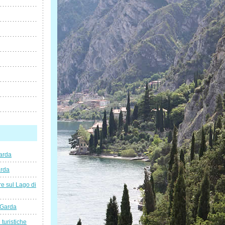
arda
arda
e sul Lago di
 Garda
 turistiche