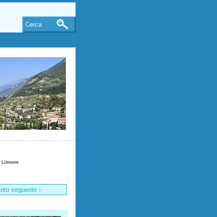
Cerca
a Limone
oto seguente ›