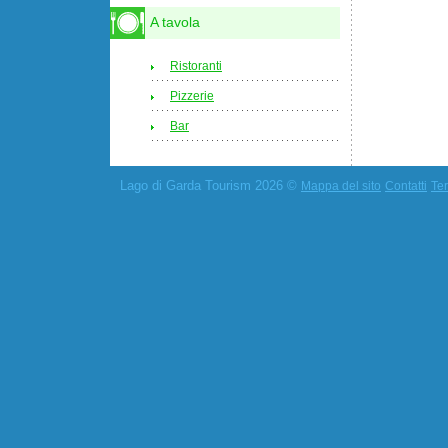
A tavola
Ristoranti
Pizzerie
Bar
Lago di Garda Tourism 2026 ©
Mappa del sito
Contatti
Ter