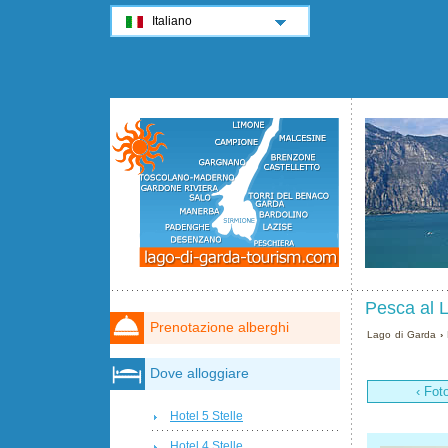
Italiano
Pesca al 
Prenotazione alberghi
Lago di Garda
›
Dove alloggiare
‹ Fot
Hotel 5 Stelle
Hotel 4 Stelle