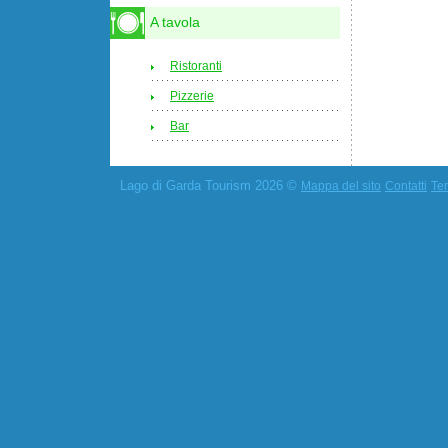
A tavola
Ristoranti
Pizzerie
Bar
Lago di Garda Tourism 2026 ©
Mappa del sito
Contatti
Ter