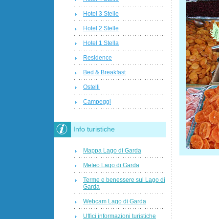
Hotel 3 Stelle
Hotel 2 Stelle
Hotel 1 Stella
Residence
Bed & Breakfast
Ostelli
Campeggi
Info turistiche
Mappa Lago di Garda
Meteo Lago di Garda
Terme e benessere sul Lago di
Garda
Webcam Lago di Garda
Uffici informazioni turistiche