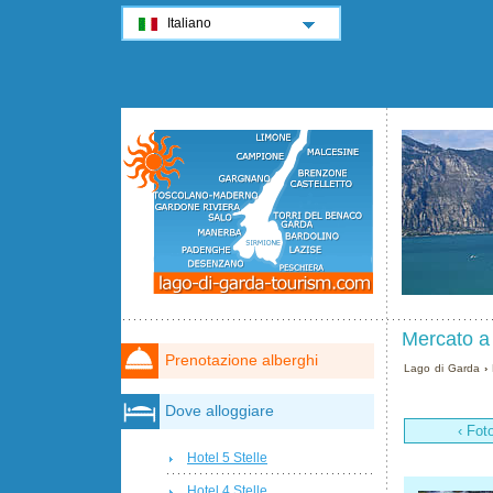
Italiano
Mercato a
Prenotazione alberghi
Lago di Garda
›
Dove alloggiare
‹ Fot
Hotel 5 Stelle
Hotel 4 Stelle