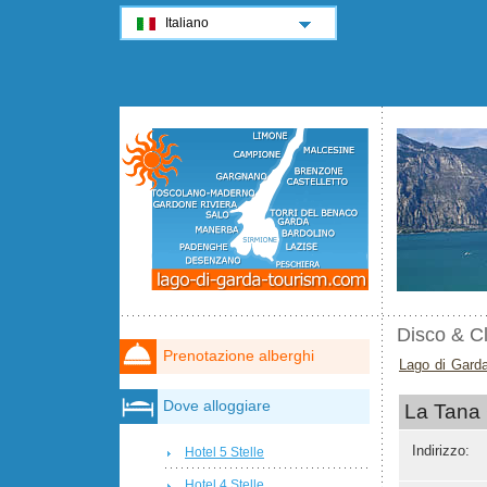
Italiano
Disco & C
Prenotazione alberghi
Lago di Gard
Dove alloggiare
La Tana
Indirizzo:
Hotel 5 Stelle
Hotel 4 Stelle