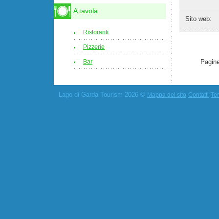
A tavola
Sito web:
Ristoranti
Pizzerie
Bar
Pagine
Lago di Garda Tourism 2026 ©
Mappa del sito
Contatti
Ter