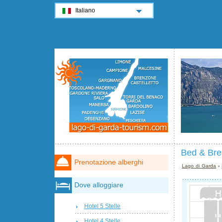
Italiano
Bed & Bre
Prenotazione alberghi
Lago di Garda
›
Dove alloggiare
Hotel 5 Stelle
Hotel 4 Stelle