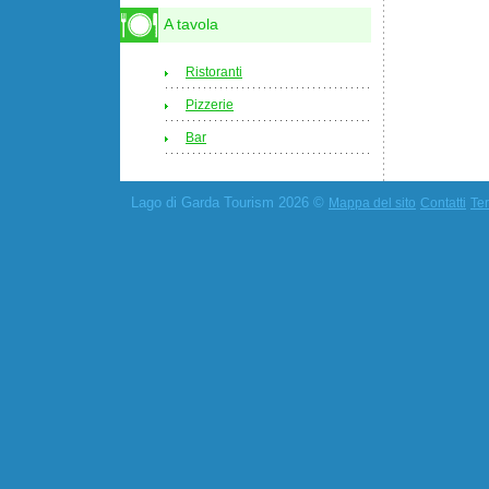
A tavola
Ristoranti
Pizzerie
Bar
Lago di Garda Tourism 2026 ©
Mappa del sito
Contatti
Ter