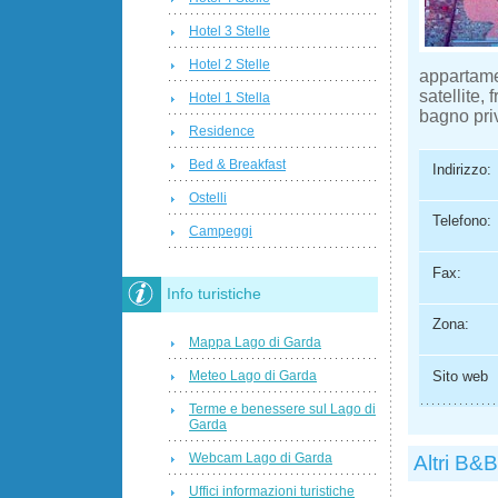
Hotel 3 Stelle
Hotel 2 Stelle
appartame
satellite,
Hotel 1 Stella
bagno pri
Residence
Bed & Breakfast
Indirizzo:
Ostelli
Telefono:
Campeggi
Fax:
Info turistiche
Zona:
Mappa Lago di Garda
Meteo Lago di Garda
Sito web
Terme e benessere sul Lago di
Garda
Webcam Lago di Garda
Altri B&B
Uffici informazioni turistiche