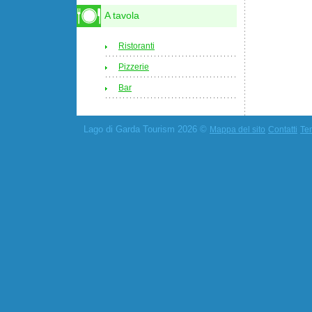
A tavola
Ristoranti
Pizzerie
Bar
Lago di Garda Tourism 2026 ©
Mappa del sito
Contatti
Ter