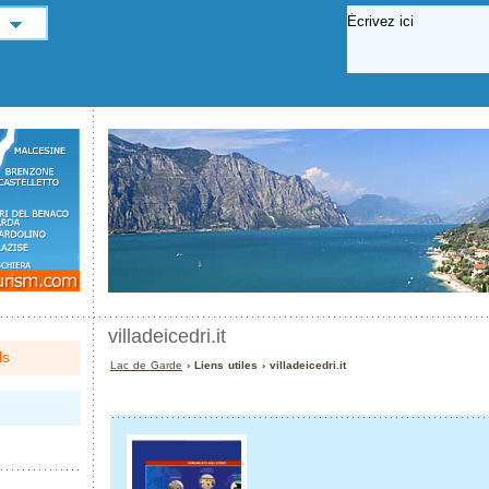
villadeicedri.it
ls
Lac de Garde
› Liens utiles › villadeicedri.it