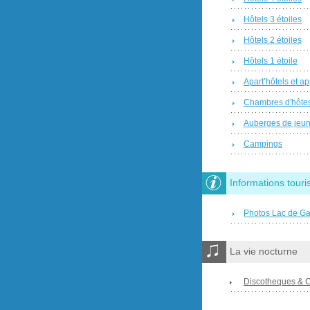
Hôtels 3 étoiles
Hôtels 2 étoiles
Hôtels 1 étoile
Apart’hôtels et a
Chambres d'hôte
Auberges de jeu
Campings
Informations touri
Photos Lac de G
La vie nocturne
Discotheques & 