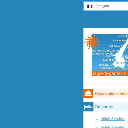
Français
Réservations hôte
Où dormir
Hôtels 5 étoiles
Hôtels 4 étoiles