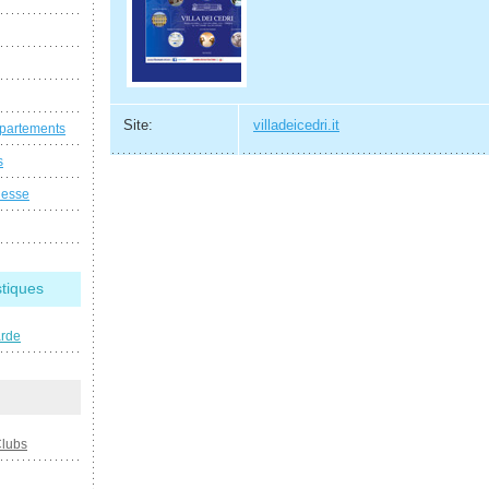
Site:
villadeicedri.it
ppartements
s
nesse
stiques
arde
Clubs