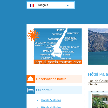
Français
Hôtel Pal
Réservations hôtels
Lac de Garde
Garde
Où dormir
Hôtels 5 étoiles
Hôtels 4 étoiles