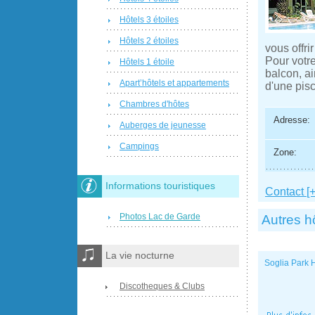
Hôtels 3 étoiles
Hôtels 2 étoiles
vous offri
Pour votre
Hôtels 1 étoile
balcon, ai
Apart’hôtels et appartements
d'une pisc
Chambres d'hôtes
Adresse:
Auberges de jeunesse
Campings
Zone:
Informations touristiques
Contact [+
Photos Lac de Garde
Autres h
La vie nocturne
Soglia Park H
Discotheques & Clubs