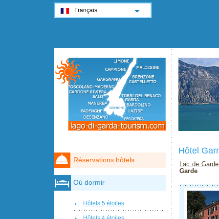
Français
Hôtel Gar
Réservations hôtels
Lac de Garde
Garde
Où dormir
Hôtels 5 étoiles
Hôtels 4 étoiles