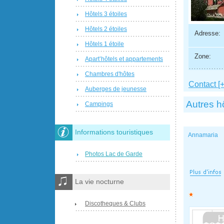
Hôtels 3 étoiles
Hôtels 2 étoiles
Adresse:
Hôtels 1 étoile
Zone:
Apart’hôtels et appartements
Chambres d'hôtes
Contact [+
Auberges de jeunesse
Autres h
Campings
Informations touristiques
Annamaria
Photos Lac de Garde
La vie nocturne
Discotheques & Clubs