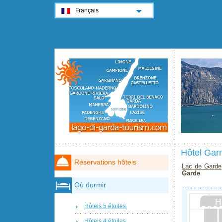
Français
Hôtel Gar
Réservations hôtels
Lac de Garde
Garde
Où dormir
Hôtels 5 étoiles
Hôtels 4 étoiles