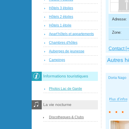
Hôtels 3 étoiles
Hôtels 2 étoiles
Adresse:
Hôtels 1 étoile
Zone:
Apart’hôtels et appartements
Chambres d'hôtes
Contact [+
Auberges de jeunesse
Autres h
Campings
Informations touristiques
Doria Nago
Photos Lac de Garde
La vie nocturne
Discotheques & Clubs