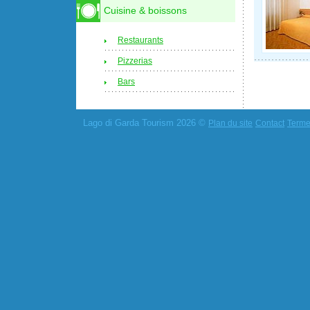
Cuisine & boissons
Restaurants
Pizzerias
Bars
Lago di Garda Tourism 2026 ©
Plan du site
Contact
Termes