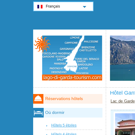
Français
Hôtel Gan
Réservations hôtels
Lac de Garde
Où dormir
Hôtels 5 étoiles
Hôtels 4 étoiles