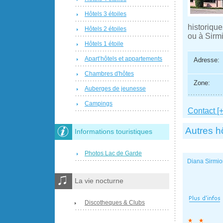
Hôtels 3 étoiles
historique
Hôtels 2 étoiles
ou à Sirm
Hôtels 1 étoile
Apart’hôtels et appartements
Adresse:
Chambres d'hôtes
Zone:
Auberges de jeunesse
Campings
Contact [+
Autres h
Informations touristiques
Photos Lac de Garde
Diana Sirmi
La vie nocturne
Discotheques & Clubs