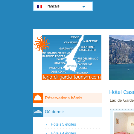
Français
Hôtel Cas
Réservations hôtels
Lac de Garde
Où dormir
Hôtels 5 étoiles
Hôtels 4 étoiles