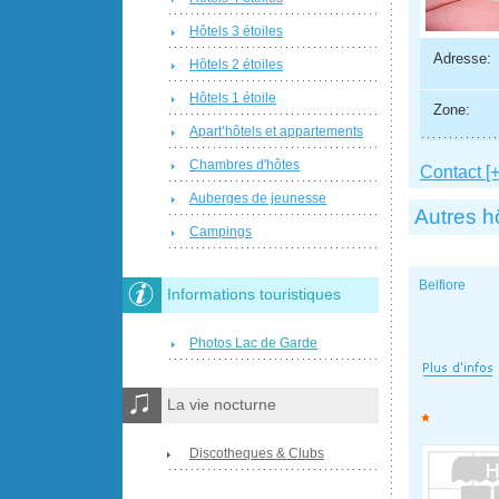
Hôtels 3 étoiles
Adresse:
Hôtels 2 étoiles
Hôtels 1 étoile
Zone:
Apart’hôtels et appartements
Chambres d'hôtes
Contact [+
Auberges de jeunesse
Autres h
Campings
Belfiore
Informations touristiques
Photos Lac de Garde
La vie nocturne
Discotheques & Clubs