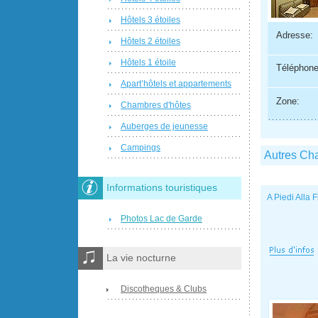
Hôtels 3 étoiles
Adresse:
Hôtels 2 étoiles
Hôtels 1 étoile
Téléphone
Apart’hôtels et appartements
Zone:
Chambres d'hôtes
Auberges de jeunesse
Campings
Autres Ch
Informations touristiques
A Piedi Alla F
Photos Lac de Garde
La vie nocturne
Discotheques & Clubs