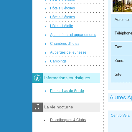
Hôtels 3 étoiles
Hôtels 2 étoiles
Adresse:
Hôtels 1 étoile
Téléphone
Apart’hôtels et appartements
Chambres d'hôtes
Fax:
Auberges de jeunesse
Zone:
Campings
Site
Informations touristiques
Photos Lac de Garde
Autres A
La vie nocturne
Centro Vela
Discotheques & Clubs