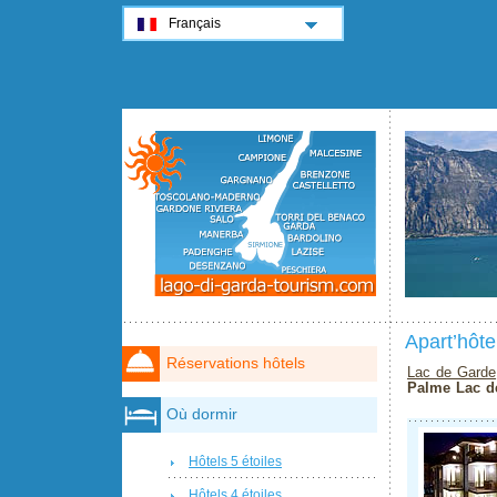
Français
Apart’hôte
Réservations hôtels
Lac de Garde
Palme Lac d
Où dormir
Hôtels 5 étoiles
Hôtels 4 étoiles